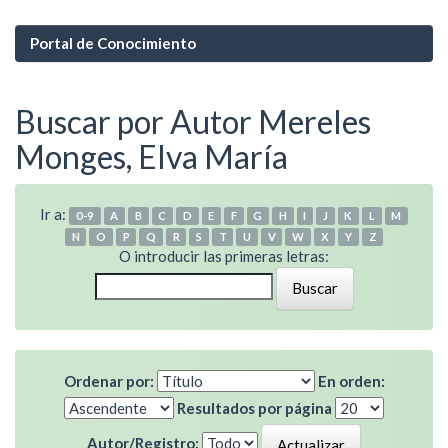
Portal de Conocimiento
Buscar por Autor Mereles
Monges, Elva María
Ir a:
0-9
A
B
C
D
E
F
G
H
I
J
K
L
M
N
O
P
Q
R
S
T
U
V
W
X
Y
Z
O introducir las primeras letras:
Ordenar por:
En orden:
Resultados por página
Autor/Registro: