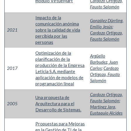
módulo VirtueMart
Cardozo Ortigoza,
Fausto Salomón
Impacto de la
González Dürrling,
comunicación anónima
Emilio Jesús
;
2021
sobre la calidad de vida
Cardozo Ortigoza,
percibida por las
Fausto Salomón
personas
Optimización de la
Argüello
planificación de la
Barbudez, Juan
producción de la Empresa
2017
Carlos
;
Cardozo
Leticia S.A. mediante
Ortigoza, Fausto
aplicación de modelos de
Salomón
programación lineal
Cardozo Ortigoza,
Una propuesta de
Fausto Salomón
;
2005
Arquitectura para el
Martínez Jara,
Desarrollo de Sistemas.
Eustaquio Alcides
Propuestas para Mejoras
en la Gestión de TI de la