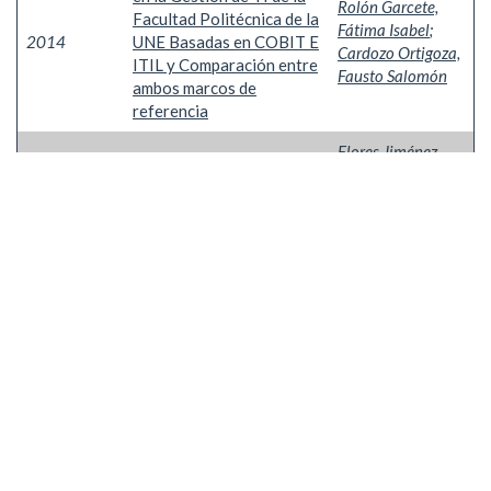
Rolón Garcete,
Facultad Politécnica de la
Fátima Isabel
;
2014
UNE Basadas en COBIT E
Cardozo Ortigoza,
ITIL y Comparación entre
Fausto Salomón
ambos marcos de
referencia
Flores Jiménez,
Simulador web para
Sandra Lorena
;
2015
contribuyentes del IRP
Cardozo Ortigoza,
Fausto Salomón
Mostrando resultados 1 a 6 de 6
Portal de Conocimiento de la
Facultad Politecnica - UNE