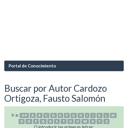
Portal de Conocimiento
Buscar por Autor Cardozo
Ortigoza, Fausto Salomón
Ir a:
0-9
A
B
C
D
E
F
G
H
I
J
K
L
M
N
O
P
Q
R
S
T
U
V
W
X
Y
Z
O introducir las primeras letras: