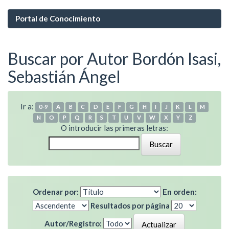
Portal de Conocimiento
Buscar por Autor Bordón Isasi,
Sebastián Ángel
Ir a:
0-9
A
B
C
D
E
F
G
H
I
J
K
L
M
N
O
P
Q
R
S
T
U
V
W
X
Y
Z
O introducir las primeras letras:
Ordenar por:
En orden:
Resultados por página
Autor/Registro: