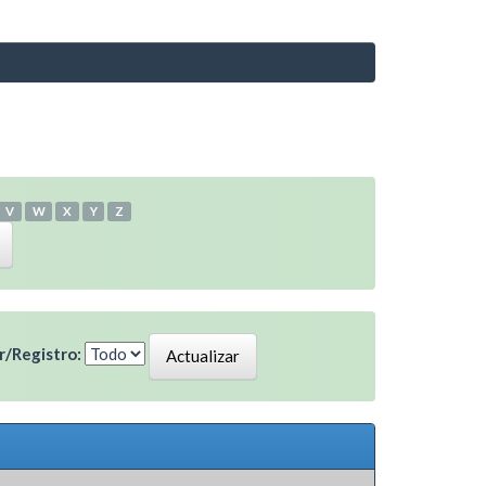
V
W
X
Y
Z
/Registro: