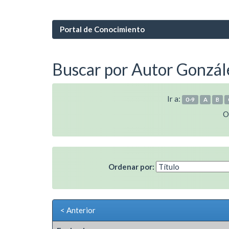
Portal de Conocimiento
Buscar por Autor Gonzále
Ir a:
0-9
A
B
O
Ordenar por:
< Anterior