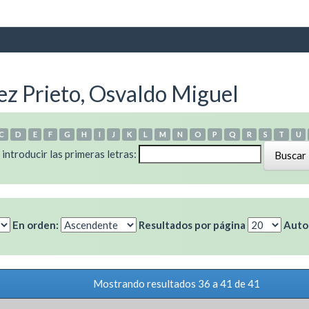
z Prieto, Osvaldo Miguel
C
D
E
F
G
H
I
J
K
L
M
N
O
P
Q
R
S
T
U
 introducir las primeras letras:
En orden:
Resultados por página
Autor
Mostrando resultados 36 a 41 de 41