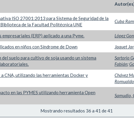
Autor(es
mativa ISO 27001:2013 para Sistema de Seguridad de la
Cuba Rami
 Biblioteca de la Facultad Politécnica UNE
os empresariales (ERP) aplicado a una Pyme.
López Gonz
aplicados en niños con Síndrome de Down
Jaquet Jara
 del suelo para cultivo de soja usando un sistema
Sartorio G
laboratoriales.
Fabián
;
Go
 a CNA, utilizando las herramientas Docker y
Chávez Ma
Romualdo
mpacto en las PYMES utilizando herramienta Open
Samudio, 
Mostrando resultados 36 a 41 de 41